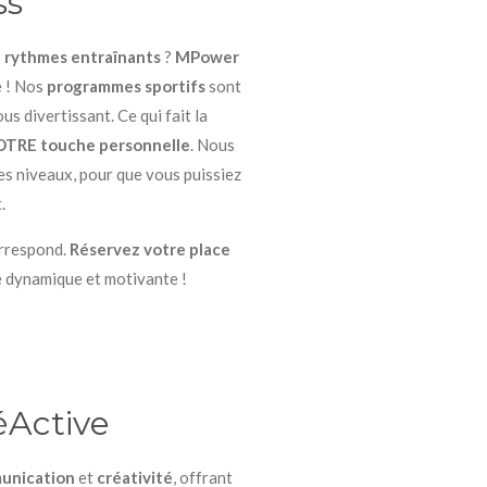
ss
s
rythmes entraînants
?
MPower
e ! Nos
programmes sportifs
sont
s divertissant. Ce qui fait la
TRE touche personnelle
. Nous
es niveaux, pour que vous puissiez
.
orrespond.
Réservez votre place
 dynamique et motivante !
Active
unication
et
créativité
, offrant